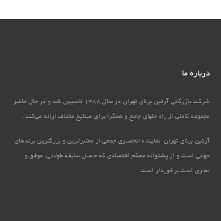
درباره ما
شرکت بازرگانی آرتین برنای تهران در سال 1388 تاسیس شد و در حال حاضر
مجموعه کاملی از راه حل‏های جامع و همگرا برای صنایع مختلف ارائه می‏‌کند.
آرتین برنای تهران نماینده انحصاری جمعی از معتبرترین و بزرگترین برندهای
جهانی است و از پشتوانه محکم اقتصادی که حاصل سابقه طولانی، موفق و
تجاری است برخوردار است.