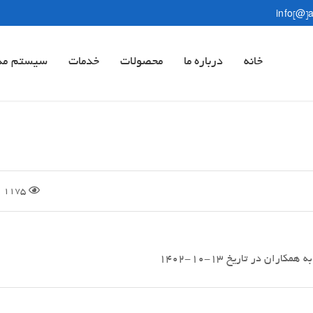
info[@]
خانه
درباره ما
محصولات
خدمات
سیستم مد
1175
ن در تاریخ 13-10-1402