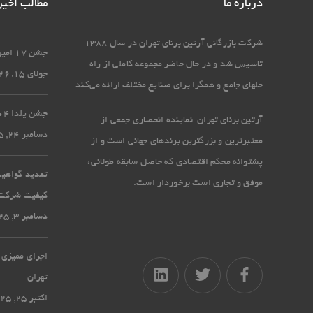
درباره ما
مطالب اخیر
شرکت بازرگانی آرتین برنای تهران در سال 1388
جشن 17 امین سالگرد تاسیس آرتین برنای تهران
تاسیس شد و در حال حاضر مجموعه کاملی از راه
جولای 15, 2026
حل‏های جامع و همگرا برای صنایع مختلف ارائه می‏‌کند.
جشن یلدا 1404 در شرکت آرتین برنای تهران
آرتین برنای تهران نماینده انحصاری جمعی از
دسامبر 24, 2025
معتبرترین و بزرگترین برندهای جهانی است و از
پشتوانه محکم اقتصادی که حاصل سابقه طولانی،
موفق و تجاری است برخوردار است.
کیفیت شرکت آ
دسامبر 3, 2025
اجرای ممیزی 
تهران
اکتبر 25, 2025