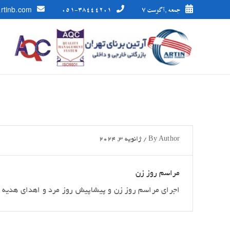
جمعه ,آگوست 7
051-38444201
artinb.com
Author
By
/
ژانویه 3, 2024
مراسم روز زن
اجرای مراسم روز زن و پیشاپیش روز مرد و اهدای هدیه به همکارا