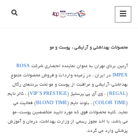
محصولات بهداشتی و آرایشی ، پوست و مو
آرتين برناي تهران به عنوان نماينده انحصاري شرکت
ROSA
IMPEX
در ايران ، در زمينه واردات و فروش محصولات متنوع
بهداشتي–آرايشي و مراقبت از پوست و مو تحت برندهاي رگال
(
REGAL
) ، وي آي پي پرستيژ (
VIP`S PRESTIGE
) ، كالر تايم
(
COLOR TIME
) ، بلوند تايم (
BLOND TIME
) فعاليت مي
نمايد. کليه محصولات فوق که مورد تاييد متخصصين پوست-مو
مي باشد، با اخذ مجوز رسمي از وزارت بهداشت، درمان و آموزش
پزشکي وارد مي گردد.