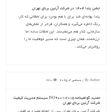
جشن یلدا 1404 در شرکت آرتین برنای تهران
یلدا بهانه‌ای شد برای با هم بودن؛ برای لحظاتی که کار،
رنگ خاطره می‌گیرد و همکاران، فراتر از نقش‌های
سازمانی، کنار هم می‌نشینند. این لحظات ساده اما
ارزشمند، همان چیزی است که مسیر موفقیت ما را
روشن‌تر می‌کند.
Author
By
/
دسامبر 3, 2025
220
تمدید گواهینامه ISO9001:2015 سیستم مدیریت کیفیت
شرکت آرتین برنای تهران
شرکت آرتین برنای تهران پس از انجام ممیزی مراقبتی