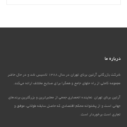
درباره ما
شرکت بازرگانی آرتین برنای تهران در سال 1388 تاسیس شد و در حال حاضر
مجموعه کاملی از راه حل‏های جامع و همگرا برای صنایع مختلف ارائه می‏‌کند.
آرتین برنای تهران نماینده انحصاری جمعی از معتبرترین و بزرگترین برندهای
جهانی است و از پشتوانه محکم اقتصادی که حاصل سابقه طولانی، موفق و
تجاری است برخوردار است.