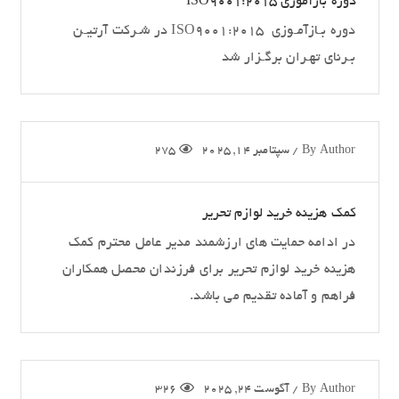
دوره بازآموزی ISO9001:2015
دوره بـازآمـوزی ISO9001:2015 در شـرکت آرتیـن
بـرنای تهـران برگـزار شد
Author
By
/
سپتامبر 14, 2025
275
کمک هزینه خرید لوازم تحریر
در ادامه حمایت های ارزشمند مدیر عامل محترم کمک
هزینه خرید لوازم تحریر برای فرزندان محصل همکاران
فراهم و آماده تقدیم می باشد.
Author
By
/
آگوست 24, 2025
326