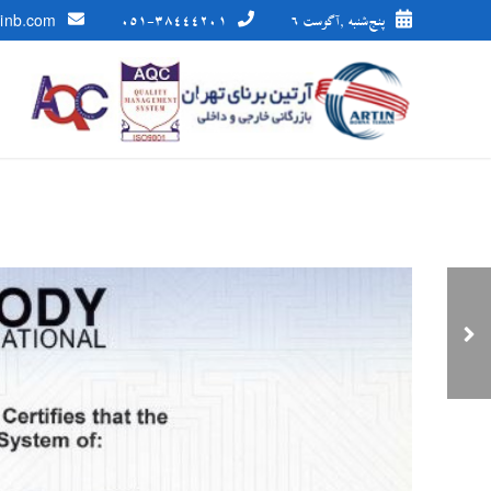
پنج‌شنبه ,آگوست 6
051-38444201
tinb.com
ممیزی مراقبتی نوبت اول
سیستم مدیریت کیفیت
براساس استاندارد
ISO9001:2015