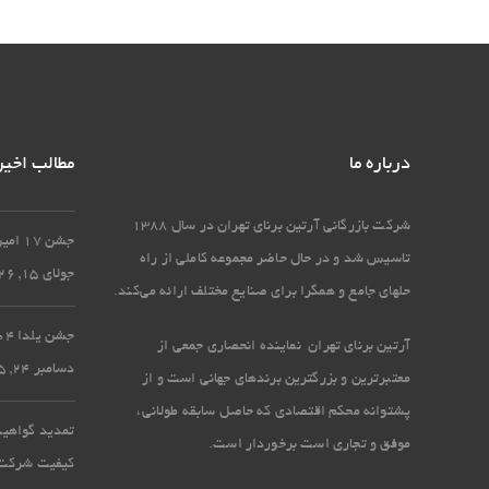
درباره ما
مطالب اخیر
شرکت بازرگانی آرتین برنای تهران در سال 1388
جشن 17 امین سالگرد تاسیس آرتین برنای تهران
تاسیس شد و در حال حاضر مجموعه کاملی از راه
جولای 15, 2026
حل‏های جامع و همگرا برای صنایع مختلف ارائه می‏‌کند.
جشن یلدا 1404 در شرکت آرتین برنای تهران
آرتین برنای تهران نماینده انحصاری جمعی از
دسامبر 24, 2025
معتبرترین و بزرگترین برندهای جهانی است و از
پشتوانه محکم اقتصادی که حاصل سابقه طولانی،
موفق و تجاری است برخوردار است.
کیفیت شرکت آ